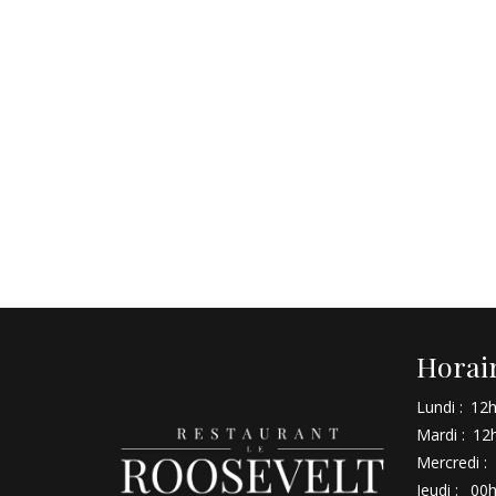
Horai
Lundi :
12h
Mardi :
12h
Mercredi :
Jeudi :
00h